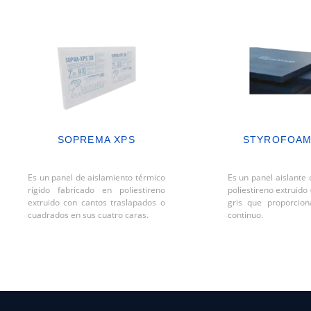
SOPREMA XPS
STYROFOAM
Es un panel de aislamiento térmico
Es un panel aislante
rígido fabricado en poliestireno
poliestireno extruido
extruido con cantos traslapados o
gris que proporcion
cuadrados en sus cuatro caras.
continuo.