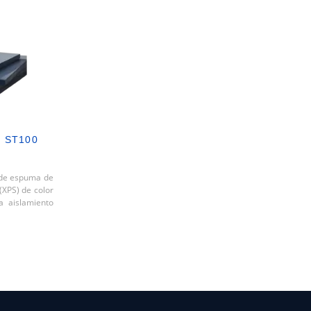
 ST100
 de espuma de
 (XPS) de color
a aislamiento