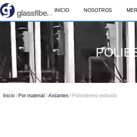
INICIO
NOSOTROS
ME
POLIE
Inicio
/
Por material
/
Aislantes
/ Poliestireno extruido