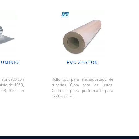
LUMINIO
PVC ZESTON
 fabricado con
Rollo pvc para enchaquetado de
inio de 1050,
tuberías. Cinta para las juntas.
3003, 3105 en
Codo de pieza preformada para
enchaquetar.