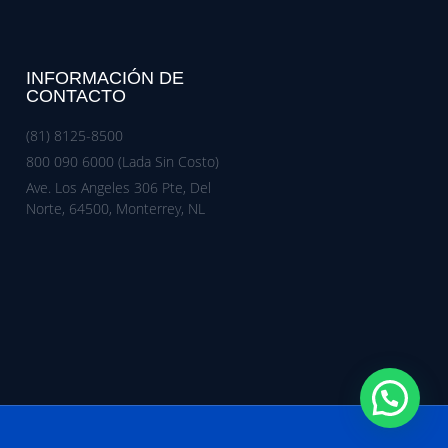
INFORMACIÓN DE
CONTACTO
(81) 8125-8500
800 090 6000 (Lada Sin Costo)
Ave. Los Angeles 306 Pte, Del
Norte, 64500, Monterrey, NL