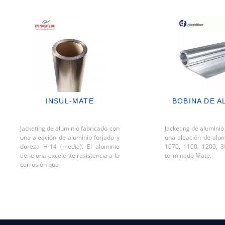
INSUL-MATE
BOBINA DE A
Jacketing de aluminio fabricado con
Jacketing de aluminio
una aleación de aluminio forjado y
una aleación de alum
dureza H-14 (media). El aluminio
1070, 1100, 1200, 
tiene una excelente resistencia a la
terminado Mate.
corrosión que