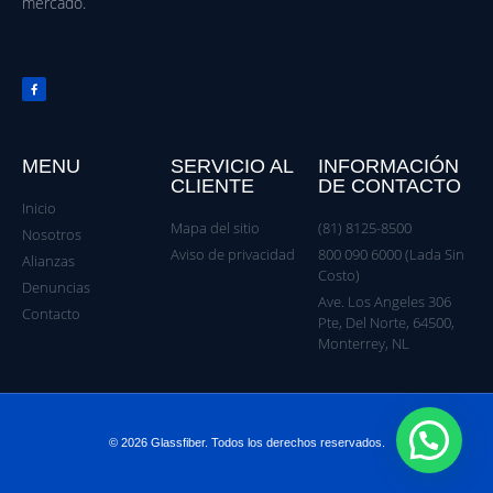
mercado.
MENU
SERVICIO AL
INFORMACIÓN
CLIENTE
DE CONTACTO
Inicio
Mapa del sitio
(81) 8125-8500
Nosotros
Aviso de privacidad
800 090 6000 (Lada Sin
Alianzas
Costo)
Denuncias
Ave. Los Angeles 306
Contacto
Pte, Del Norte, 64500,
Monterrey, NL
© 2026 Glassfiber. Todos los derechos reservados.