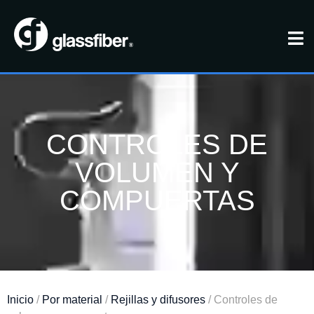
CONTROLES DE
VOLUMEN Y
COMPUERTAS
Inicio
/
Por material
/
Rejillas y difusores
/ Controles de