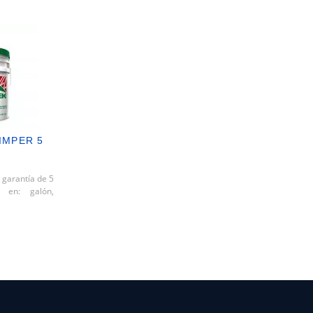
IMPER 5
S
n garantía de 5
n en: galón,