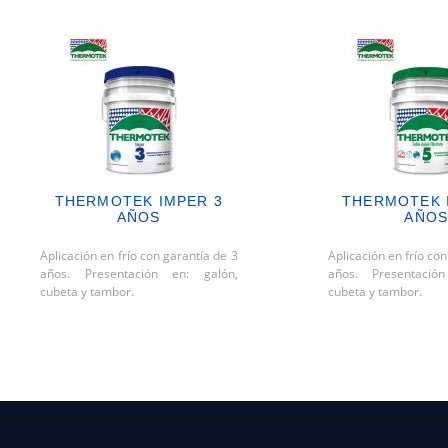
THERMOTEK IMPER 3
THERMOTEK 
AÑOS
AÑO
Aplicación en frío con garantía de 3
Aplicación en frío co
años. Presentación en: galón,
años. Presentació
cubeta y tambor.
cubeta y tambor.