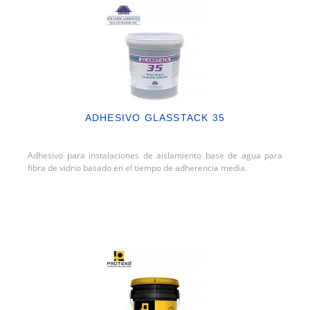
ADHESIVO GLASSTACK 35
Adhesivo para instalaciones de aislamiento base de agua para
fibra de vidrio basado en el tiempo de adherencia media.