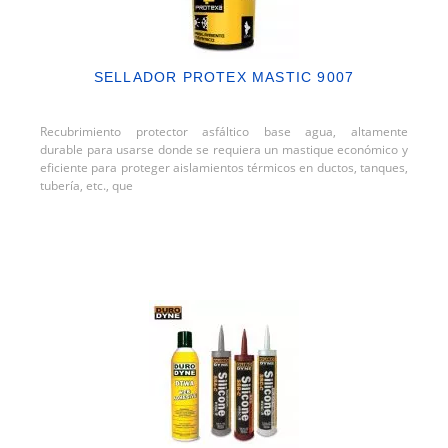
SELLADOR PROTEX MASTIC 9007
Recubrimiento protector asfáltico base agua, altamente
durable para usarse donde se requiera un mastique económico y
eficiente para proteger aislamientos térmicos en ductos, tanques,
tubería, etc., que