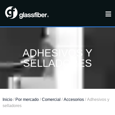
ADHESIVOS Y
SELLADORES
Inicio
/
Por mercado
/
Comercial
/
Accesorios
/ Adhesivos y
selladores