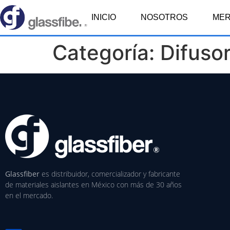
INICIO
NOSOTROS
ME
Categoría:
Difuso
Glassfiber
es distribuidor, comercializador y fabricante
de materiales aislantes en México con más de 30 años
en el mercado.