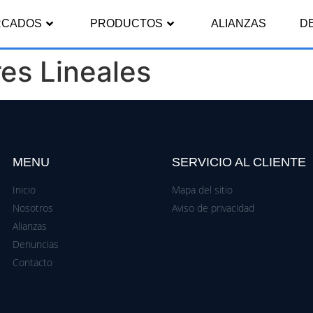
RCADOS
PRODUCTOS
ALIANZAS
D
res Lineales
MENU
SERVICIO AL CLIENTE
Inicio
Mapa del sitio
Nosotros
Aviso de privacidad
Alianzas
Denuncias
Contacto