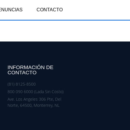
ENUNCIAS
CONTACTO
INFORMACIÓN DE
CONTACTO
(81) 8125-8500
800 090 6000 (Lada Sin Costo)
Ave. Los Angeles 306 Pte, Del
Norte, 64500, Monterrey, NL