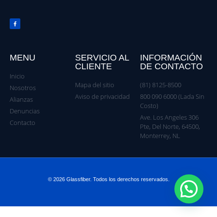
MENU
SERVICIO AL
INFORMACIÓN
CLIENTE
DE CONTACTO
Inicio
Mapa del sitio
(81) 8125-8500
Nosotros
Aviso de privacidad
800 090 6000 (Lada Sin
Alianzas
Costo)
Denuncias
Ave. Los Angeles 306
Contacto
Pte, Del Norte, 64500,
Monterrey, NL
© 2026 Glassfiber. Todos los derechos reservados.