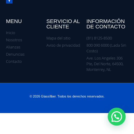
MENU
SERVICIO AL
INFORMACIÓN
CLIENTE
DE CONTACTO
Inicio
Mapa del sitio
(81) 8125-8500
Nosotros
Aviso de privacidad
800 090 6000 (Lada Sin
Alianzas
Costo)
Denuncias
Ave. Los Angeles 306
Contacto
Pte, Del Norte, 64500,
Monterrey, NL
© 2026 Glassfiber. Todos los derechos reservados.