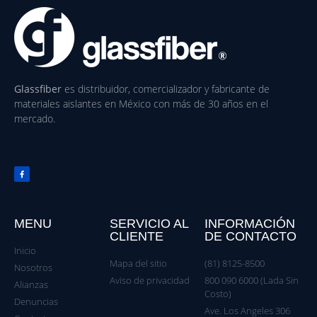
Glassfiber
es distribuidor, comercializador y fabricante de
materiales aislantes en México con más de 30 años en el
mercado.
MENU
SERVICIO AL
INFORMACIÓN
CLIENTE
DE CONTACTO
Inicio
Mapa del sitio
(81) 8125-8500
Nosotros
Aviso de privacidad
800 090 6000 (Lada Sin
Alianzas
Costo)
Denuncias
Ave. Los Angeles 306