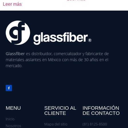
Leer más
Glassfiber
es distribuidor, comercializador y fabricante de
materiales aislantes en México con más de 30 años en el
mercado.
MENU
SERVICIO AL
INFORMACIÓN
CLIENTE
DE CONTACTO
Inicio
Mapa del sitio
(81) 8125-8500
Nosotros