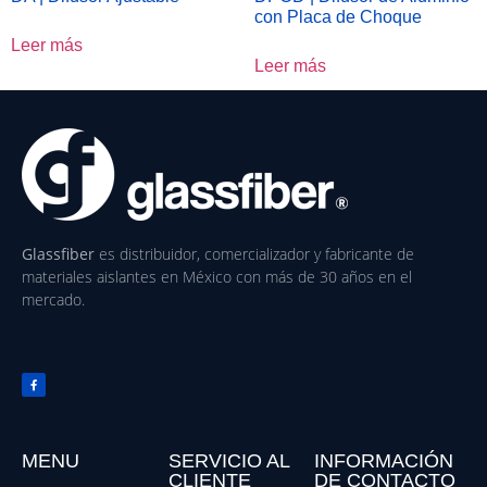
con Placa de Choque
Leer más
Leer más
Glassfiber
es distribuidor, comercializador y fabricante de
materiales aislantes en México con más de 30 años en el
mercado.
MENU
SERVICIO AL
INFORMACIÓN
CLIENTE
DE CONTACTO