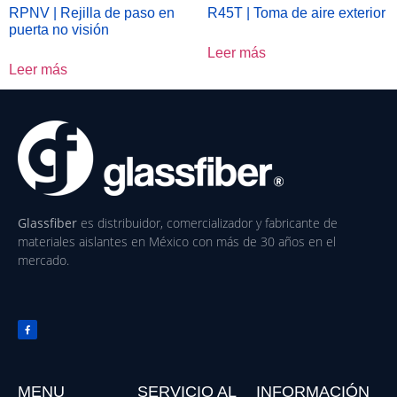
RPNV | Rejilla de paso en
R45T | Toma de aire exterior
puerta no visión
Leer más
Leer más
Glassfiber
es distribuidor, comercializador y fabricante de
materiales aislantes en México con más de 30 años en el
mercado.
MENU
SERVICIO AL
INFORMACIÓN