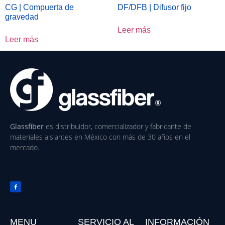
CG | Compuerta de
DF/DFB | Difusor fijo
gravedad
Leer más
Leer más
Glassfiber
es distribuidor, comercializador y fabricante de
materiales aislantes en México con más de 30 años en el
mercado.
MENU
SERVICIO AL
INFORMACIÓN