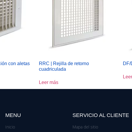
ción con aletas
RRC | Rejilla de retorno
DF/D
cuadriculada
Lee
Leer más
MENU
SERVICIO AL CLIENTE
Inicio
Mapa del sitio