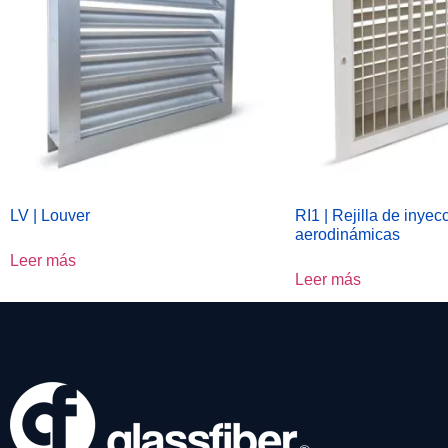
LV | Louver
RI1 | Rejilla de inyec
aerodinámicas
Leer más
Leer más