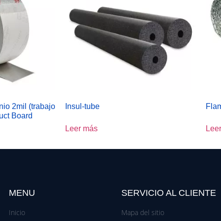
nio 2mil (trabajo
Insul-tube
Fla
uct Board
Leer más
Lee
MENU
SERVICIO AL CLIENTE
Inicio
Mapa del sitio