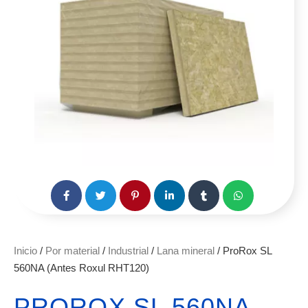
Inicio
/
Por material
/
Industrial
/
Lana mineral
/ ProRox SL
560NA (Antes Roxul RHT120)
PROROX SL 560NA