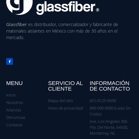
Glassfiber
es distribuidor, comercializador y fabricante de
materiales aislantes en México con más de 30 años en el
mercado.
MENU
SERVICIO AL
INFORMACIÓN
CLIENTE
DE CONTACTO
Inicio
Mapa del sitio
(81) 8125-8500
Nosotros
Aviso de privacidad
800 090 6000 (Lada Sin
Alianzas
Costo)
Denuncias
Ave. Los Angeles 306
Contacto
Pte, Del Norte, 64500,
Monterrey, NL