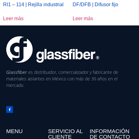
RI1 – 114 | Rejilla industrial
DF/DFB | Difusor fijo
Leer más
Leer más
Glassfiber
es distribuidor, comercializador y fabricante de
materiales aislantes en México con más de 30 años en el
mercado.
MENU
SERVICIO AL
INFORMACIÓN
CLIENTE
DE CONTACTO