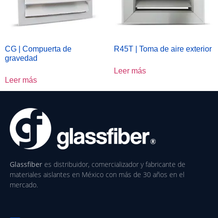
CG | Compuerta de
R45T | Toma de aire exterior
gravedad
Leer más
Leer más
Glassfiber
es distribuidor, comercializador y fabricante de
materiales aislantes en México con más de 30 años en el
mercado.