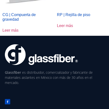
CG | Compuerta de
RP | Rejilla de piso
gravedad
Leer más
Leer más
Glassfiber
es distribuidor, comercializador y fabricante de
materiales aislantes en México con más de 30 años en el
mercado.