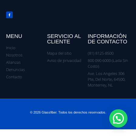
MENU
SERVICIO AL
INFORMACIÓN
CLIENTE
DE CONTACTO
Inicio
Mapa del sitio
(81) 8125-8500
Nosotros
Aviso de privacidad
800 090 6000 (Lada Sin
Alianzas
Costo)
Denuncias
Ave. Los Angeles 306
Contacto
Pte, Del Norte, 64500,
Monterrey, NL
© 2026 Glassfiber. Todos los derechos reservados.