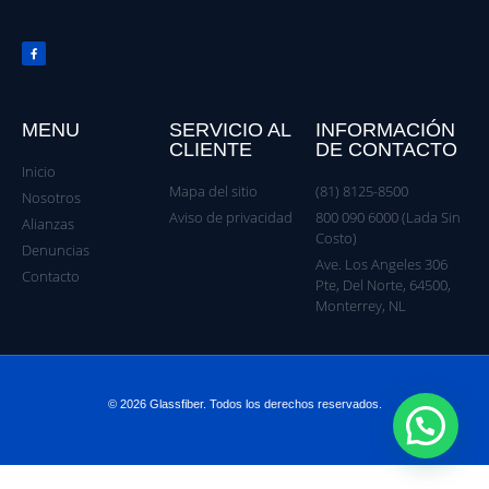
MENU
SERVICIO AL
INFORMACIÓN
CLIENTE
DE CONTACTO
Inicio
Mapa del sitio
(81) 8125-8500
Nosotros
Aviso de privacidad
800 090 6000 (Lada Sin
Alianzas
Costo)
Denuncias
Ave. Los Angeles 306
Contacto
Pte, Del Norte, 64500,
Monterrey, NL
© 2026 Glassfiber. Todos los derechos reservados.