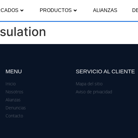
RCADOS
PRODUCTOS
ALIANZAS
D
sulation
MENU
SERVICIO AL CLIENTE
Inicio
Mapa del sitio
Nosotros
Aviso de privacidad
Alianzas
Denuncias
Contacto