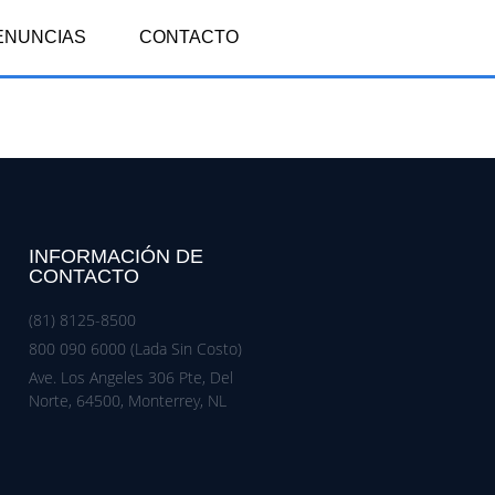
ENUNCIAS
CONTACTO
INFORMACIÓN DE
CONTACTO
(81) 8125-8500
800 090 6000 (Lada Sin Costo)
Ave. Los Angeles 306 Pte, Del
Norte, 64500, Monterrey, NL