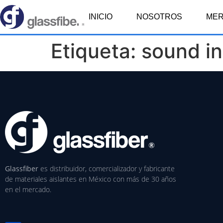
INICIO
NOSOTROS
ME
Etiqueta:
sound in
Glassfiber
es distribuidor, comercializador y fabricante
de materiales aislantes en México con más de 30 años
en el mercado.