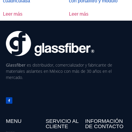
cuadriculada
con portafiltro y módulo
Leer más
Leer más
Glassfiber
es distribuidor, comercializador y fabricante de
materiales aislantes en México con más de 30 años en el
mercado.
MENU
SERVICIO AL
INFORMACIÓN
CLIENTE
DE CONTACTO