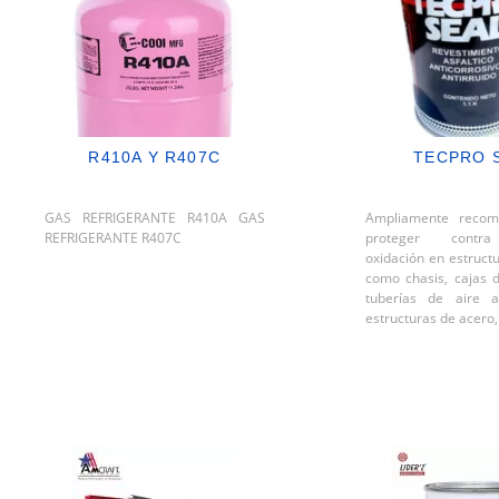
R410A Y R407C
TECPRO 
GAS REFRIGERANTE R410A GAS
Ampliamente recom
REFRIGERANTE R407C
proteger contra
oxidación en estruct
como chasis, cajas d
tuberías de aire a
estructuras de acero,