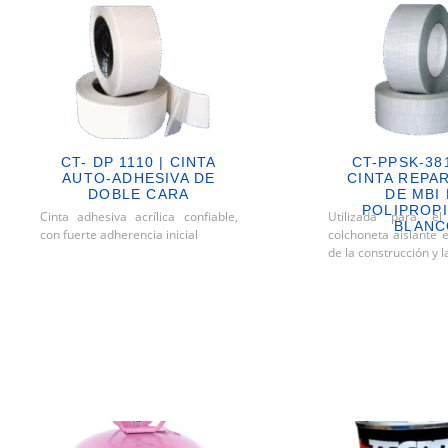
CT- DP 1110 | CINTA
CT-PPSK-38
AUTO-ADHESIVA DE
CINTA REPA
DOBLE CARA
DE MBI
POLIPROP
Cinta adhesiva acrílica confiable,
Utilizada para el
BLANC
con fuerte adherencia inicial
colchoneta aislante e
de la construcción y l