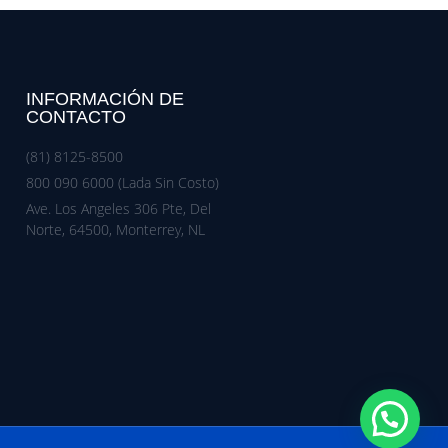
INFORMACIÓN DE
CONTACTO
(81) 8125-8500
800 090 6000 (Lada Sin Costo)
Ave. Los Angeles 306 Pte, Del
Norte, 64500, Monterrey, NL