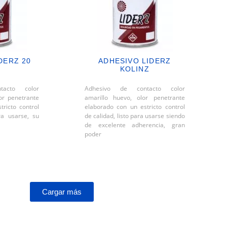
DERZ 20
ADHESIVO LIDERZ
KOLINZ
tacto color
Adhesivo de contacto color
or penetrante
amarillo huevo, olor penetrante
ricto control
elaborado con un estricto control
ra usarse, su
de calidad, listo para usarse siendo
de excelente adherencia, gran
poder
Cargar más