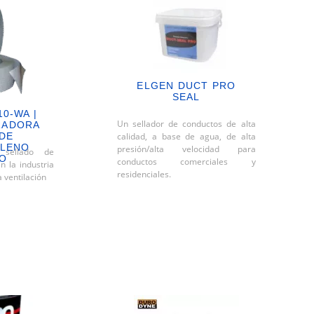
ELGEN DUCT PRO
SEAL
10-WA |
Un sellador de conductos de alta
RADORA
 DE
calidad, a base de agua, de alta
ILENO
presión/alta velocidad para
 sellado de
O
conductos comerciales y
n la industria
residenciales.
a ventilación