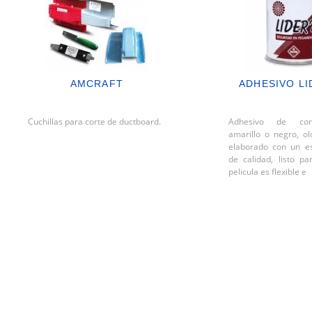
AMCRAFT
ADHESIVO LI
Cuchillas para corte de ductboard.
Adhesivo de con
amarillo o negro, ol
elaborado con un est
de calidad, listo pa
pelicula es flexible e