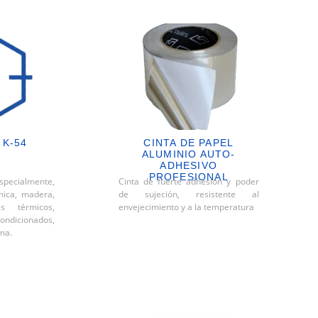
 K-54
CINTA DE PAPEL
ALUMINIO AUTO-
ADHESIVO
PROFESIONAL
specialmente,
Cinta de fuerte adhesión y poder
mica, madera,
de sujeción, resistente al
es térmicos,
envejecimiento y a la temperatura
ndicionados,
uma.