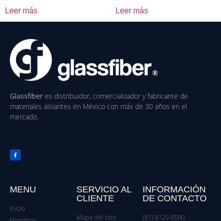
Leer más
Leer más
Glassfiber
es distribuidor, comercializador y fabricante de
materiales aislantes en México con más de 30 años en el
mercado.
MENU
SERVICIO AL
INFORMACIÓN
CLIENTE
DE CONTACTO
Inicio
Mapa del sitio
(81) 8125-8500
Nosotros