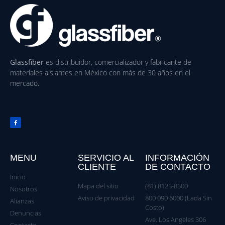
Glassfiber
es distribuidor, comercializador y fabricante de
materiales aislantes en México con más de 30 años en el
mercado.
MENU
SERVICIO AL
INFORMACIÓN
CLIENTE
DE CONTACTO
Inicio
Mapa del sitio
(81) 8125-8500
Nosotros
Aviso de privacidad
800 090 6000 (Lada Sin
Alianzas
Costo)
Denuncias
Ave. Los Angeles 306
Contacto