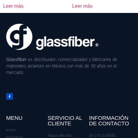
Leer más
Leer más
Glassfiber
es distribuidor, comercializador y fabricante de
materiales aislantes en México con más de 30 años en el
mercado.
MENU
SERVICIO AL
INFORMACIÓN
CLIENTE
DE CONTACTO
Inicio
Mapa del sitio
(81) 8125-8500
Nosotros