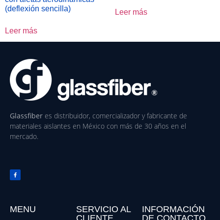
(deflexión sencilla)
Leer más
Leer más
Glassfiber
es distribuidor, comercializador y fabricante de
materiales aislantes en México con más de 30 años en el
mercado.
MENU
SERVICIO AL
INFORMACIÓN
CLIENTE
DE CONTACTO