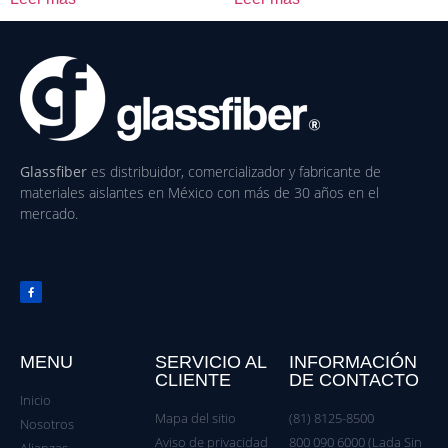
Glassfiber
es distribuidor, comercializador y fabricante de
materiales aislantes en México con más de 30 años en el
mercado.
MENU
SERVICIO AL
INFORMACIÓN
CLIENTE
DE CONTACTO
Inicio
Mapa del sitio
(81) 8125-8500
Nosotros
Aviso de privacidad
800 090 6000 (Lada Sin
Alianzas